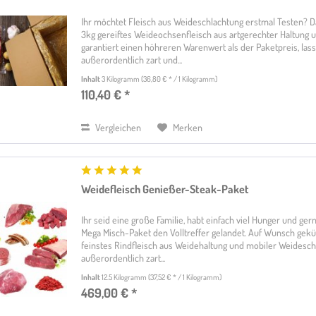
Ihr möchtet Fleisch aus Weideschlachtung erstmal Testen? Da
3kg gereiftes Weideochsenfleisch aus artgerechter Haltung u
garantiert einen höhreren Warenwert als der Paketpreis, las
außerordentlich zart und...
Inhalt
3 Kilogramm
(36,80 € * / 1 Kilogramm)
110,40 € *
Vergleichen
Merken
Weidefleisch Genießer-Steak-Paket
Ihr seid eine große Familie, habt einfach viel Hunger und ge
Mega Misch-Paket den Volltreffer gelandet. Auf Wunsch gek
feinstes Rindfleisch aus Weidehaltung und mobiler Weidesch
außerordentlich zart...
Inhalt
12.5 Kilogramm
(37,52 € * / 1 Kilogramm)
469,00 € *