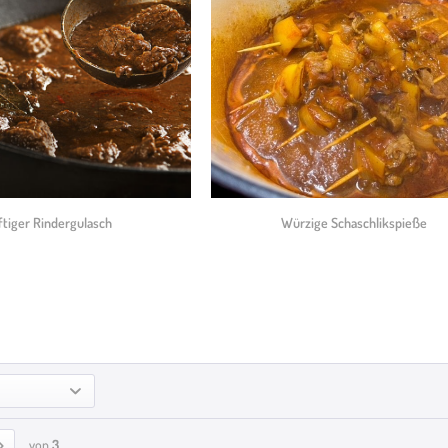
ftiger Rindergulasch
Würzige Schaschlikspieße
von
3