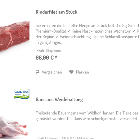
Rinderfilet am Stück
Sie erhalten die bestellte Menge am Stück (z.B. 3 x 1kg, Sie 
Premium-Qualität ✔ Keine Mast - natürliches Wachstum ✔ Kä
der Region ✔ Weideschlachtung - keine Schlachttransporte
in ganzjähriger...
Inhalt
1 Kilogramm
98,90 € *
Vergleichen
Merken
Gans aus Weidehaltung
Freilaufende Bauerngans vom Wildhof Hensen. Die Tiere besitz
gemästet wurden. Die Gans wird schockgefrostet versendet.
Inhalt
4 Kilogramm
(37,18 € * / 1 Kilogramm)